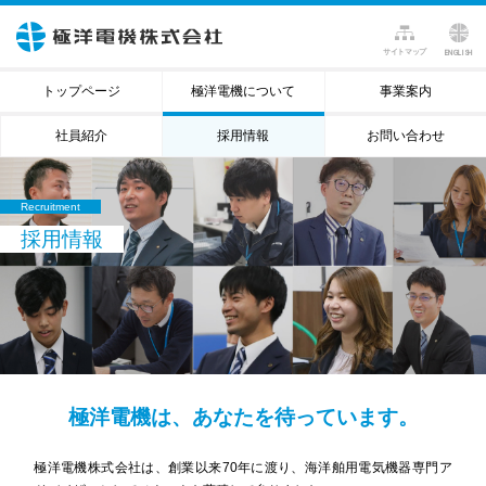
サイトマップ
ENGLISH
トップページ
極洋電機について
事業案内
社員紹介
採用情報
お問い合わせ
Recruitment
採用情報
極洋電機は、あなたを待っています。
極洋電機株式会社は、創業以来70年に渡り、海洋舶用電気機器専門ア